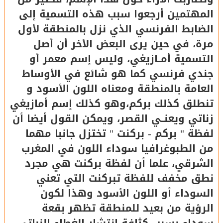
المهتمين أرجعوا سبب هذه التسمية إلى
الضابط الفرنسي الذي نزل بالمنطقة لأول
مرة، في حين يرى البعض الأخر أن أصل
التسمية أمــازيغي، وليس إسم معمر أو
جندي فرنسي كما هو شائع في الأوساط
العامة بالمنطقة ومعناه اللون الأسود و
تنطلق كذلك بركم،وهو كذلك إسم أمازيغي
زناتي ويعنــي القصر، ويمكن القول أيضا أن
لفظة " بركم - بركنت " تختزل جانبا مهما
من الطبوغرافيا سوداء اللون في المغرب
الشرقي، علما أن لفظة بركنت هي مجرد
نطق مخفف للفظة تبركنت التي تعني
السوداء أو اللون الأسود وهذا لكون
الرؤية من بعيد للمنطقة تظهر بقعة