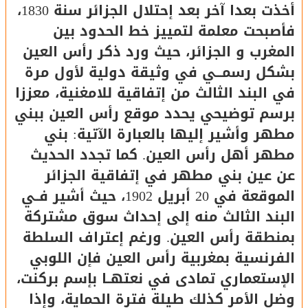
أخذت بعدا آخر بعد إحتلال الجزائر سنة 1830،
فأصبحت معلمة لتمييز خط الحدود بين
المغرب و الجزائر، حيث ورد ذكر رأس العين
بشكل رسمـــي في وثيقة دولية لأول مرة
في البند الثالث من إتفاقية للامغنية، معززا
برسم توضيحي يحدد موقع رأس العين ببني
مطهر وأشير إليها بالعبارة الآتية: بني
مطهر أهل رأس العين. كما تجدد الحديث
عن عين بني مطهر في إتفاقية الجزائر
الموقعة في 20 أبريل 1902، حيث أشير فــي
البند الثالث منه إلى إحداث سوق مشتركة
بمنطقة رأس العين. ورغم إعتراف السلطة
الفرنسية بمغربية رأس العين فإن اللوبي
الإستعماري تمادى في نعتهــا بإسم بركنت،
وضل الأمر كذلك طيلة فترة الحماية، وإذا