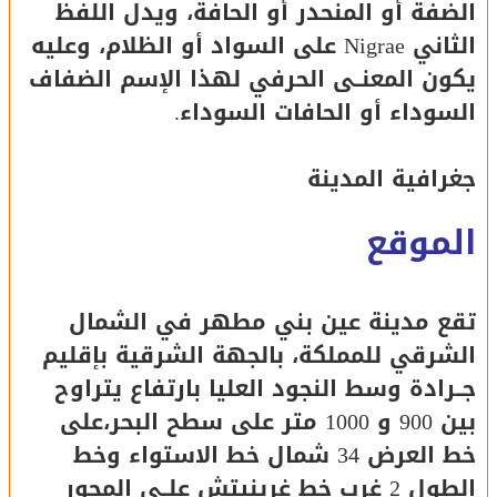
الضفة أو المنحدر أو الحافة، ويدل اللفظ
الثاني Nigrae على السواد أو الظلام، وعليه
يكون المعنــى الحرفي لهذا الإسم الضفاف
السوداء أو الحافات السوداء.
جغرافية المدينة
الموقع
تقع مدينة عين بني مطهر في الشمال
الشرقي للمملكة، بالجهة الشرقية بإقليم
جــرادة وسط النجود العليا بارتفاع يتراوح
بين 900 و 1000 متر على سطح البحر،على
خط العرض 34 شمال خط الاستواء وخط
الطول 2 غرب خط غرينيتش علــى المحور