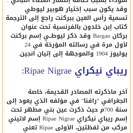
سوداء بسبب كثافة إنتشار الغطاء النباتي .
وقد يكون سبب إختيار هوبير ليوطي
تسمية رأس العين ببركنت راجع إلى الترجمة
كتاب إبن خلدون بالفرنسية تحت عنوان
بركان Bargan وقد ذكر ليوطــي إسم بركنت
لأول مرة في رسالته المؤرخة في 24
يوليوز 1904 والموجهة إلى إتيان انجين.
ريباي نيكراي Ripae Nigrae:
آخر ماذكرته المصادر القديمة، خاصة
الجغرافي "رافنا" في مؤلفه الذي يعود إلى
سنة 700م حيث ذكرت عين بني مطهر تحت
إسم ريباي نيكراي Ripae Nigrae إسم لاتيني
مركب من لفظتين، الأولى Ripae تعني