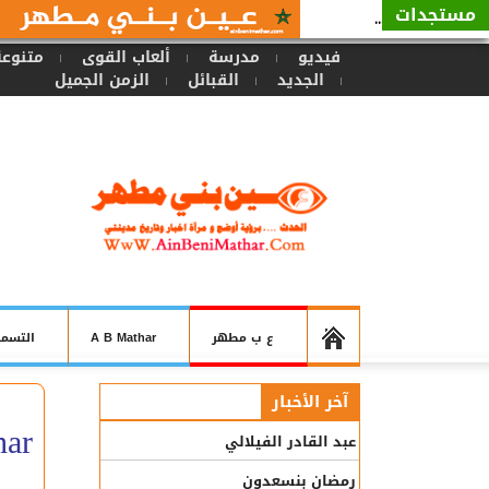
مستجدات
عود يوما ...
فيديو
مدرسة
ألعاب القوى
متنوعة
الجديد
القبائل
الزمن الجميل
ع ب مطهر
A B Mathar
التسمي
آخر الأخبار
har
عبد القادر الفيلالي
رمضان بنسعدون