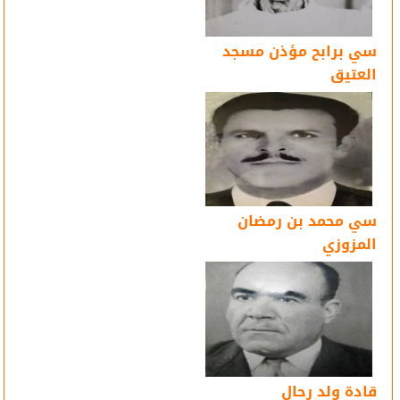
سي برابح مؤذن مسجد
العتيق
سي محمد بن رمضان
المزوزي
قادة ولد رحال